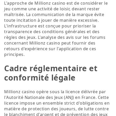
L'approche de Millionz casino est de considérer le
jeu comme une activité de loisir, devant rester
maîtrisée. La communication de la marque évite
toute incitation à jouer de manière excessive.
L'infrastructure est conçue pour prioriser la
transparence des conditions générales et des
règles des jeux. L'analyse des avis sur les forums
concernant Millionz casino peut fournir des
retours d'expérience sur l'application de ces
principes.
Cadre réglementaire et
conformité légale
Millionz casino opère sous la licence délivrée par
l'Autorité Nationale des Jeux (ANJ) en France. Cette
licence impose un ensemble strict d'obligations en
matière de protection des joueurs, de lutte contre
le blanchiment d'argent et de prévention des jeux