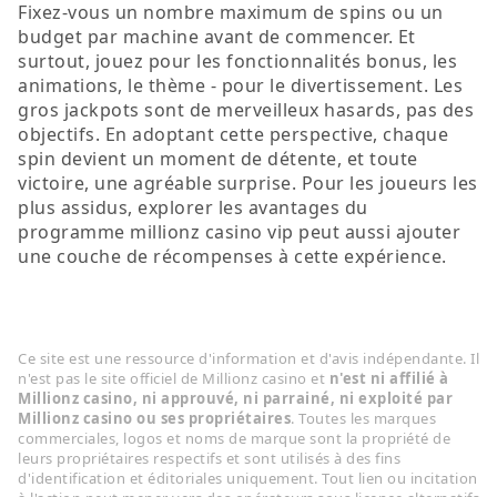
Fixez-vous un nombre maximum de spins ou un
budget par machine avant de commencer. Et
surtout, jouez pour les fonctionnalités bonus, les
animations, le thème - pour le divertissement. Les
gros jackpots sont de merveilleux hasards, pas des
objectifs. En adoptant cette perspective, chaque
spin devient un moment de détente, et toute
victoire, une agréable surprise. Pour les joueurs les
plus assidus, explorer les avantages du
programme millionz casino vip peut aussi ajouter
une couche de récompenses à cette expérience.
Ce site est une ressource d'information et d'avis indépendante. Il
n'est pas le site officiel de Millionz casino et
n'est ni affilié à
Millionz casino, ni approuvé, ni parrainé, ni exploité par
Millionz casino ou ses propriétaires
. Toutes les marques
commerciales, logos et noms de marque sont la propriété de
leurs propriétaires respectifs et sont utilisés à des fins
d'identification et éditoriales uniquement. Tout lien ou incitation