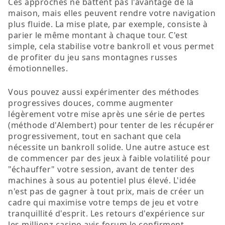
Ces approches ne battent pas l'avantage de la
maison, mais elles peuvent rendre votre navigation
plus fluide. La mise plate, par exemple, consiste à
parier le même montant à chaque tour. C'est
simple, cela stabilise votre bankroll et vous permet
de profiter du jeu sans montagnes russes
émotionnelles.
Vous pouvez aussi expérimenter des méthodes
progressives douces, comme augmenter
légèrement votre mise après une série de pertes
(méthode d'Alembert) pour tenter de les récupérer
progressivement, tout en sachant que cela
nécessite un bankroll solide. Une autre astuce est
de commencer par des jeux à faible volatilité pour
"échauffer" votre session, avant de tenter des
machines à sous au potentiel plus élevé. L'idée
n'est pas de gagner à tout prix, mais de créer un
cadre qui maximise votre temps de jeu et votre
tranquillité d'esprit. Les retours d'expérience sur
les millionz casino avis forum le confirment