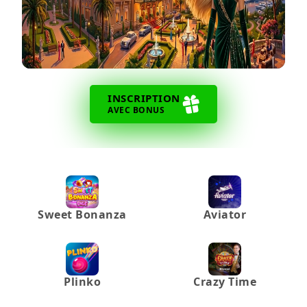
INSCRIPTION
AVEC BONUS
Sweet Bonanza
Aviator
Plinko
Crazy Time