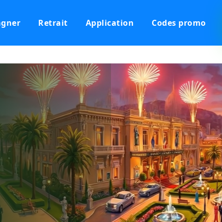
agner
Retrait
Application
Codes promo