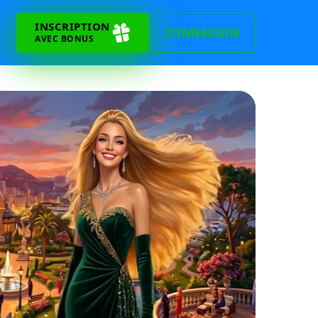
INSCRIPTION
CONNEXION
AVEC BONUS