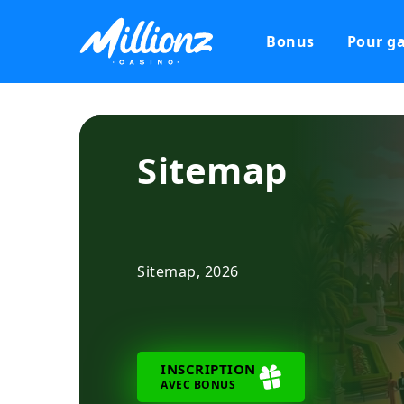
Bonus
Pour g
Sitemap
Sitemap, 2026
INSCRIPTION
AVEC BONUS