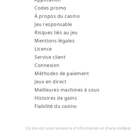
Codes promo
À propos du casino
Jeu responsable
Risques liés au jeu
Mentions légales
Licence
Service client
Connexion
Méthodes de paiement
Jeux en direct
Meilleures machines à sous
Histoires de gains
Fiabilité du casino
Ce site est une ressource d'information et d'avis indépenda