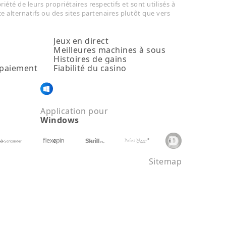
té de leurs propriétaires respectifs et sont utilisés à
ce alternatifs ou des sites partenaires plutôt que vers
Jeux en direct
Meilleures machines à sous
Histoires de gains
paiement
Fiabilité du casino
Application pour
Windows
Sitemap