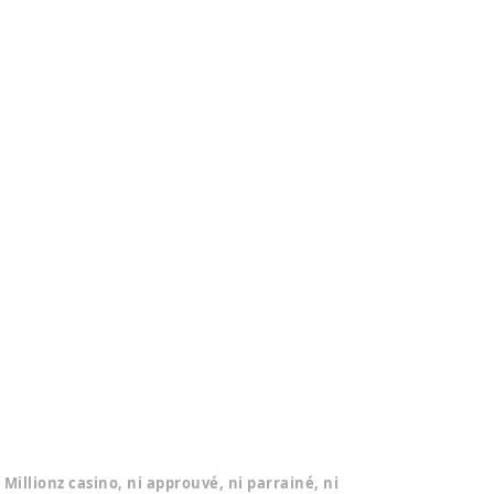
 à Millionz casino, ni approuvé, ni parrainé, ni