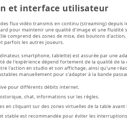
n et interface utilisateur
 des flux vidéo transmis en continu (streaming) depuis l
rd pour maintenir une qualité d'image et une fluidité sat
 Elle comprend des zones de mise, des boutons d'action, 
 parfois les autres joueurs.
ordinateur, smartphone, tablette) est assurée par une ad
lité de l'expérience dépend fortement de la qualité de la
e l'action en studio et son affichage, ainsi qu'une réact
ustables manuellement pour s'adapter à la bande passan
ve pour différents débits internet.
storique, chat, informations sur les règles.
 en cliquant sur des zones virtuelles de la table avant l
t stable est recommandée pour éviter les interruptions