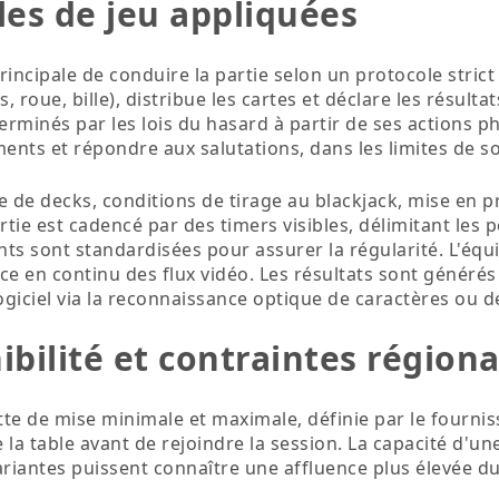
les de jeu appliquées
rincipale de conduire la partie selon un protocole strict 
, roue, bille), distribue les cartes et déclare les résulta
terminés par les lois du hasard à partir de ses actions ph
ents et répondre aux salutations, dans les limites de so
 de decks, conditions de tirage au blackjack, mise en pr
rtie est cadencé par des timers visibles, délimitant les 
s sont standardisées pour assurer la régularité. L'équi
ance en continu des flux vidéo. Les résultats sont générés
e logiciel via la reconnaissance optique de caractères ou 
ibilité et contraintes région
e de mise minimale et maximale, définie par le fournisse
la table avant de rejoindre la session. La capacité d'une
riantes puissent connaître une affluence plus élevée du