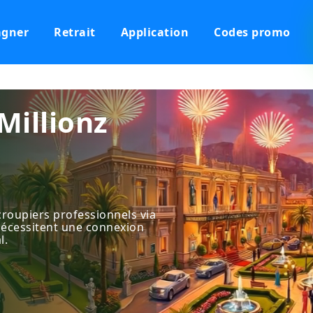
agner
Retrait
Application
Codes promo
Millionz
croupiers professionnels via
 nécessitent une connexion
l.