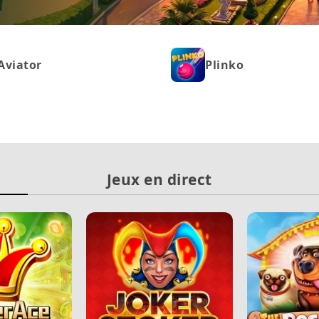
Aviator
Plinko
Jeux en direct