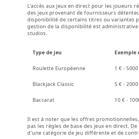
L'accès aux jeux en direct pour les joueurs 
des jeux provenant de fournisseurs détenteur
disponibilité de certains titres ou variantes 
gestion de la disponibilité est administrativ
studios.
Type de jeu
Exemple d
Roulette Européenne
1 € - 5000
Blackjack Classic
5 € - 2000
Baccarat
10 € - 100
Il est à noter que les offres promotionnelle
pas les règles de base des jeux en direct. De
d'une catégorie de jeu différente et de cont