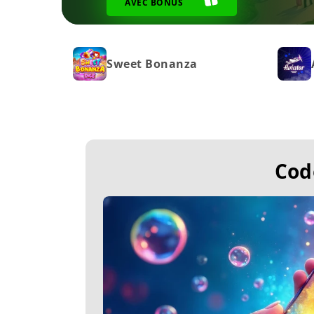
AVEC BONUS
Sweet Bonanza
Cod