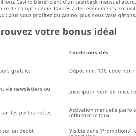
llionz Casino bénéficient d'un cashback mensuel accru, d
ire de compte dédié. L'accès à des événements exclusif
eux : plus vous profitez du casino, plus nous vous gâtons
 trouvez votre bonus idéal
Conditions clés
ours gratuits
Dépôt min. 10€, code non r
t via newsletters ou
Inscription vérifiée, mise r
Activation manuelle parfois
sur les pertes nettes
influence le taux
 sur un dépôt
Visible dans 'Promotions', 