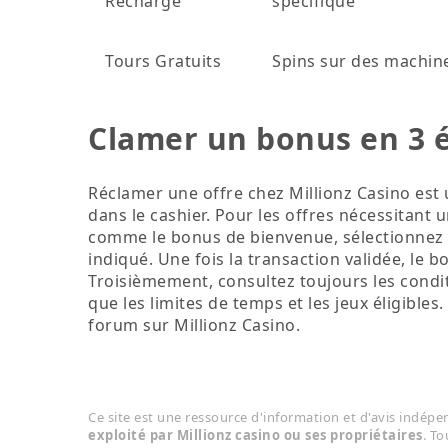
Recharge
spécifique
Tours Gratuits
Spins sur des machin
Clamer un bonus en 3 é
Réclamer une offre chez Millionz Casino est
dans le cashier. Pour les offres nécessitant u
comme le bonus de bienvenue, sélectionnez
indiqué. Une fois la transaction validée, le
Troisièmement, consultez toujours les condit
que les limites de temps et les jeux éligible
forum sur Millionz Casino.
Ce site est une ressource d'information et d'avis indépenda
exploité par Millionz casino ou ses propriétaires
. To