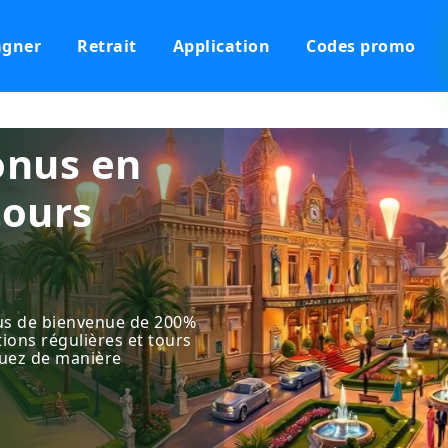
agner
Retrait
Application
Codes promo
onus en
tours
nus de bienvenue de 200%
ions régulières et tours
ouez de manière