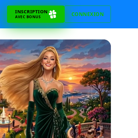
INSCRIPTION
CONNEXION
AVEC BONUS