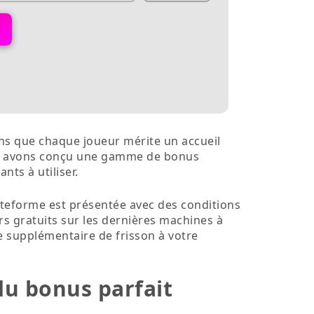
ns que chaque joueur mérite un accueil
ous avons conçu une gamme de bonus
ts à utiliser.
lateforme est présentée avec des conditions
ours gratuits sur les dernières machines à
 supplémentaire de frisson à votre
du bonus parfait