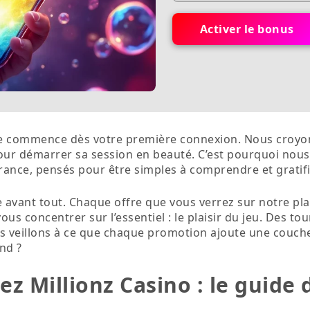
Activer le bonus
ure commence dès votre première connexion. Nous croyo
pour démarrer sa session en beauté. C’est pourquoi n
nce, pensés pour être simples à comprendre et gratifian
ce avant tout. Chaque offre que vous verrez sur notre p
vous concentrer sur l’essentiel : le plaisir du jeu. Des t
 veillons à ce que chaque promotion ajoute une couche
nd ?
z Millionz Casino : le guide 