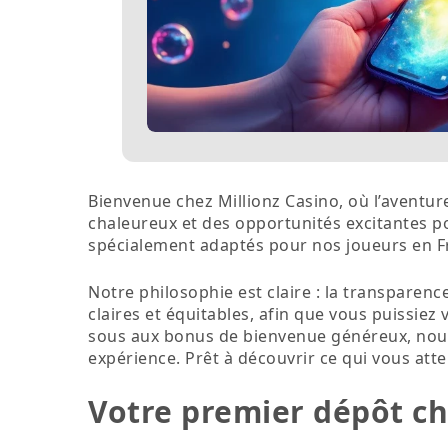
Bienvenue chez Millionz Casino, où l’avent
chaleureux et des opportunités excitantes 
spécialement adaptés pour nos joueurs en Fra
Notre philosophie est claire : la transparen
claires et équitables, afin que vous puissiez 
sous aux bonus de bienvenue généreux, nous
expérience. Prêt à découvrir ce qui vous atte
Votre premier dépôt che