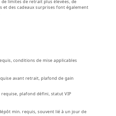
e limites de retrait plus élevées, de
s et des cadeaux surprises font également
.
equis, conditions de mise applicables
equise avant retrait, plafond de gain
 requise, plafond défini, statut VIP
dépôt min. requis, souvent lié à un jour de