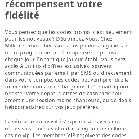
récompensent votre
fidélité
Vous pensez que les codes promo, c'est seulement
pour les nouveaux ? Détrompez-vous. Chez
Millionz, nous chérissons nos joueurs réguliers et
notre programme de récompenses le prouve
chaque jour. En tant que joueur établi, vous avez
accès à un flux d'offres exclusives, souvent
communiquées par email, par SMS ou directement
dans votre compte. Ces codes peuvent prendre la
forme de bonus de rechargement ("reload") pour
booster votre dépôt, d'offres de cashback pour
amortir une session moins chanceuse, ou de deals
hebdomadaires sur vos jeux préférés.
La véritable exclusivité s'exprime à travers nos
offres saisonnières et notre programme millionz
casino vip. Les membres VIP reçoivent des codes