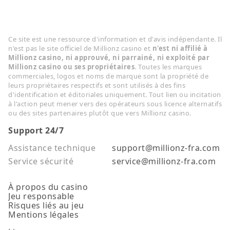
Ce site est une ressource d'information et d'avis indépendante. Il
n'est pas le site officiel de Millionz casino et
n'est ni affilié à
Millionz casino, ni approuvé, ni parrainé, ni exploité par
Millionz casino ou ses propriétaires
. Toutes les marques
commerciales, logos et noms de marque sont la propriété de
leurs propriétaires respectifs et sont utilisés à des fins
d'identification et éditoriales uniquement. Tout lien ou incitation
à l'action peut mener vers des opérateurs sous licence alternatifs
ou des sites partenaires plutôt que vers Millionz casino.
Support 24/7
Assistance technique
support@millionz-fra.com
Service sécurité
service@millionz-fra.com
À propos du casino
Jeu responsable
Risques liés au jeu
Mentions légales