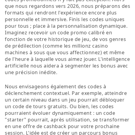
que nous regardons vers 2026, nous préparons des
formats qui rendront l'expérience encore plus
personnelle et immersive. Finis les codes uniques
pour tous ; place à la personnalisation dynamique.
Imaginez recevoir un code promo calibré en
fonction de votre historique de jeu, de vos genres
de prédilection (comme les millionz casino
machines à sous que vous affectionnez) et même
de l'heure à laquelle vous aimez jouer. L'intelligence
artificielle nous aidera à segmenter les bonus avec
une précision inédite.
Nous envisageons également des codes à
déclenchement contextuel. Par exemple, atteindre
un certain niveau dans un jeu pourrait débloquer
un code de tours gratuits. Ou bien, les codes
pourraient évoluer dynamiquement : un code
"starter" pourrait, après utilisation, se transformer
en une offre de cashback pour votre prochaine
session. L'idée est de créer un parcours bonus