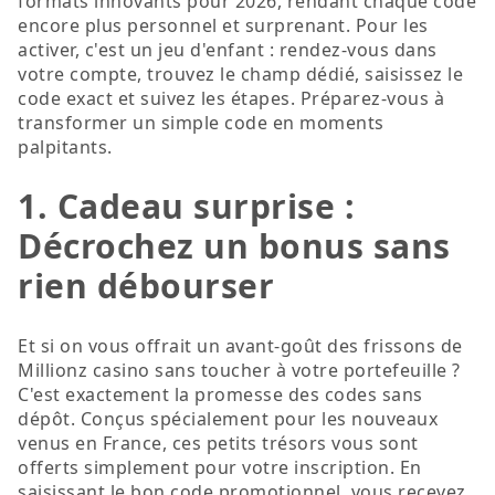
formats innovants pour 2026, rendant chaque code
encore plus personnel et surprenant. Pour les
activer, c'est un jeu d'enfant : rendez-vous dans
votre compte, trouvez le champ dédié, saisissez le
code exact et suivez les étapes. Préparez-vous à
transformer un simple code en moments
palpitants.
1. Cadeau surprise :
Décrochez un bonus sans
rien débourser
Et si on vous offrait un avant-goût des frissons de
Millionz casino sans toucher à votre portefeuille ?
C'est exactement la promesse des codes sans
dépôt. Conçus spécialement pour les nouveaux
venus en France, ces petits trésors vous sont
offerts simplement pour votre inscription. En
saisissant le bon code promotionnel, vous recevez