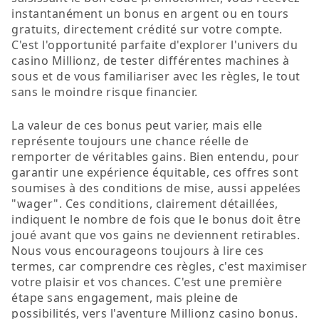
instantanément un bonus en argent ou en tours
gratuits, directement crédité sur votre compte.
C'est l'opportunité parfaite d'explorer l'univers du
casino Millionz, de tester différentes machines à
sous et de vous familiariser avec les règles, le tout
sans le moindre risque financier.
La valeur de ces bonus peut varier, mais elle
représente toujours une chance réelle de
remporter de véritables gains. Bien entendu, pour
garantir une expérience équitable, ces offres sont
soumises à des conditions de mise, aussi appelées
"wager". Ces conditions, clairement détaillées,
indiquent le nombre de fois que le bonus doit être
joué avant que vos gains ne deviennent retirables.
Nous vous encourageons toujours à lire ces
termes, car comprendre ces règles, c'est maximiser
votre plaisir et vos chances. C'est une première
étape sans engagement, mais pleine de
possibilités, vers l'aventure Millionz casino bonus.